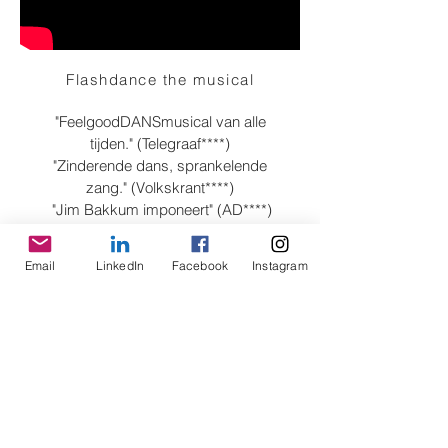
Flashdance the musical
"FeelgoodDANSmusical van alle
tijden." (Telegraaf****)
"Zinderende dans, sprankelende
zang." (Volkskrant****)
"Jim Bakkum imponeert" (AD****)
"Staande ovatie." (Dagblad van het
Noorden****)
Email
LinkedIn
Facebook
Instagram
"Anouk Maas blaast de zaal
weg." (Metro****)
© 2020 by YOUNGSTR media. Alle Rechte
vorbehalten.